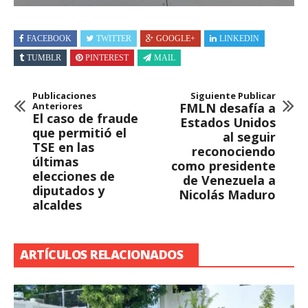
FACEBOOK
TWITTER
GOOGLE+
LINKEDIN
TUMBLR
PINTEREST
MAIL
Publicaciones
Siguiente Publicar
Anteriores
FMLN desafía a
El caso de fraude
Estados Unidos
que permitió el
al seguir
TSE en las
reconociendo
últimas
como presidente
elecciones de
de Venezuela a
diputados y
Nicolás Maduro
alcaldes
ARTÍCULOS RELACIONADOS