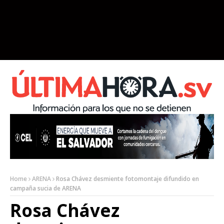
Home
ARENA
Rosa Chávez desmiente fotomontaje difundido en
campaña sucia de ARENA
Rosa Chávez