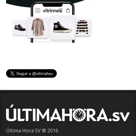
Última Hora SV ® 2016