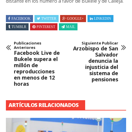
distante en los número a favor de Bukele y de Calleja.
FACEBOOK
TWITTER
GOOGLE+
LINKEDIN
TUMBLR
PINTEREST
MAIL
Publicaciones
Siguiente Publicar
Anteriores
Arzobispo de San
Facebook Live de
Salvador
Bukele supera el
denuncia la
millón de
injusticia del
reproducciones
sistema de
en menos de 12
pensiones
horas
ARTÍCULOS RELACIONADOS