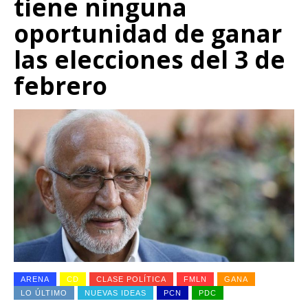
tiene ninguna
oportunidad de ganar
las elecciones del 3 de
febrero
ARENA
CD
CLASE POLÍTICA
FMLN
GANA
LO ÚLTIMO
NUEVAS IDEAS
PCN
PDC