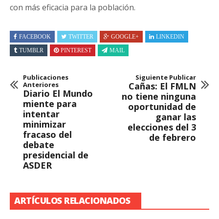
con más eficacia para la población.
FACEBOOK
TWITTER
GOOGLE+
LINKEDIN
TUMBLR
PINTEREST
MAIL
Publicaciones
Siguiente Publicar
Anteriores
Cañas: El FMLN
Diario El Mundo
no tiene ninguna
miente para
oportunidad de
intentar
ganar las
minimizar
elecciones del 3
fracaso del
de febrero
debate
presidencial de
ASDER
ARTÍCULOS RELACIONADOS