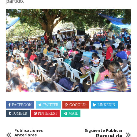
partido.
FACEBOOK
TWITTER
GOOGLE+
LINKEDIN
TUMBLR
PINTEREST
MAIL
Publicaciones
Siguiente Publicar
Anteriores
Raquel de