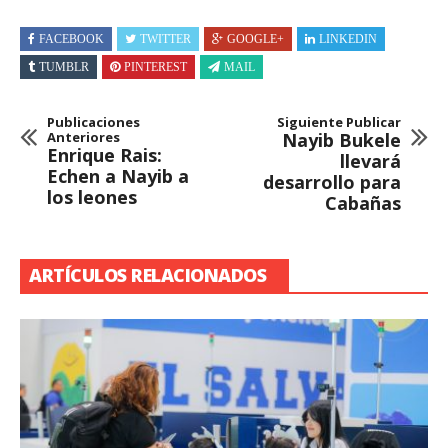
FACEBOOK
TWITTER
GOOGLE+
LINKEDIN
TUMBLR
PINTEREST
MAIL
Publicaciones
Siguiente Publicar
Anteriores
Nayib Bukele
Enrique Rais:
llevará
Echen a Nayib a
desarrollo para
los leones
Cabañas
ARTÍCULOS RELACIONADOS