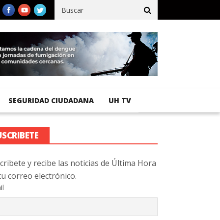
co registra 92 % de avance en obras de terracería
Aeropuerto Int
SEGURIDAD CIUDADANA
UH TV
USCRIBETE
cribete y recibe las noticias de Última Hora
tu correo electrónico.
il