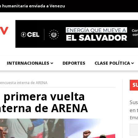
itaria enviada a Venezuela
Aeropuerto Internacional del Pacífi
INTERNACIONALES
DEPORTES
CLASE POLÍTICA
 encuesta interna de ARENA
S
 primera vuelta
Sus
nterna de ARENA
en 
Ema