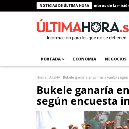
Presidente Bukele condecora a miembros de la misión human
NOTICIAS DE ÚLTIMA HORA
PORTADA
ECONOMÍA
NEGOCIOS
Home
ARENA
Bukele ganaría en primera vuelta según
Bukele ganaría en
según encuesta i