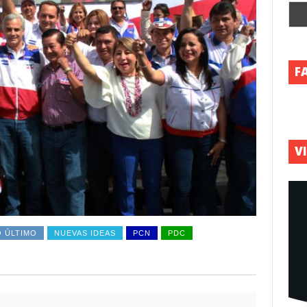
F
V
O ÚLTIMO
NUEVAS IDEAS
PCN
PDC