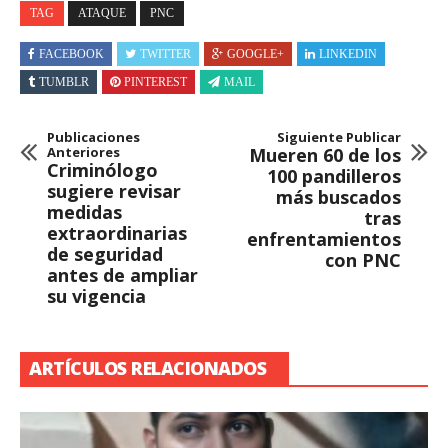
TAG
ATAQUE
PNC
FACEBOOK
TWITTER
GOOGLE+
LINKEDIN
TUMBLR
PINTEREST
MAIL
Publicaciones
Siguiente Publicar
Anteriores
Mueren 60 de los
Criminólogo
100 pandilleros
sugiere revisar
más buscados
medidas
tras
extraordinarias
enfrentamientos
de seguridad
con PNC
antes de ampliar
su vigencia
ARTÍCULOS RELACIONADOS