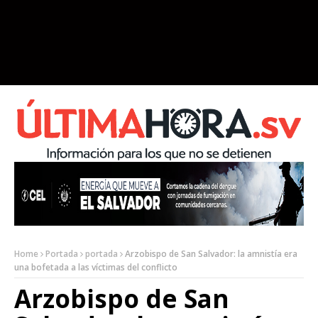
Home
Portada
portada
Arzobispo de San Salvador: la amnistía era
una bofetada a las víctimas del conflicto
Arzobispo de San