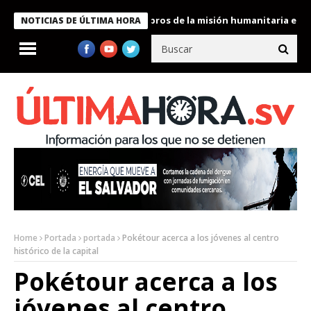
te Bukele condecora a miembros de la misión humanitaria enviada
NOTICIAS DE ÚLTIMA HORA
Home
Portada
portada
Pokétour acerca a los jóvenes al centro
histórico de la capital
Pokétour acerca a los
jóvenes al centro