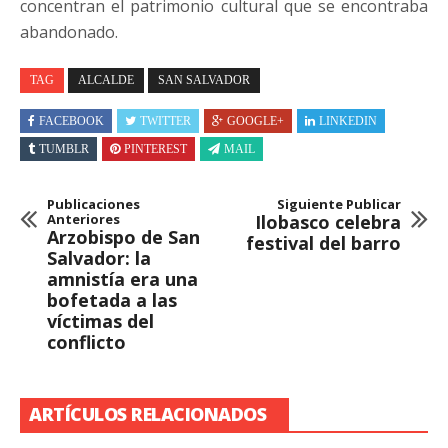
concentran el patrimonio cultural que se encontraba
abandonado.
TAG
ALCALDE
SAN SALVADOR
FACEBOOK
TWITTER
GOOGLE+
LINKEDIN
TUMBLR
PINTEREST
MAIL
Publicaciones
Siguiente Publicar
Anteriores
Ilobasco celebra
Arzobispo de San
festival del barro
Salvador: la
amnistía era una
bofetada a las
víctimas del
conflicto
ARTÍCULOS RELACIONADOS