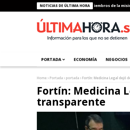
Presidente Bukele condecora a miembros de la misión h
NOTICIAS DE ÚLTIMA HORA
PORTADA
ECONOMÍA
NEGOCIOS
Home
Portada
portada
Fortín: Medicina Legal dejó 
Fortín: Medicina L
transparente