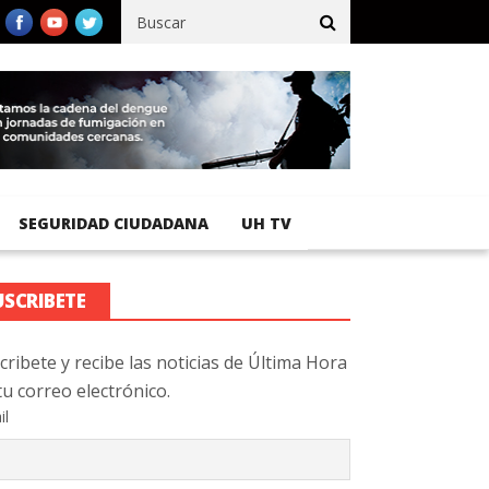
cífico registra 92 % de avance en obras de terracería
Aeropuerto
SEGURIDAD CIUDADANA
UH TV
USCRIBETE
cribete y recibe las noticias de Última Hora
tu correo electrónico.
il