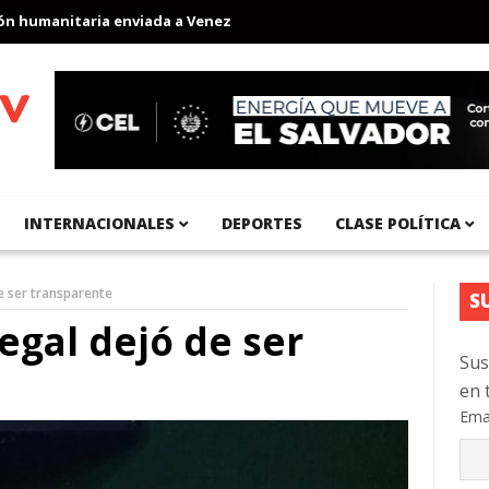
umanitaria enviada a Venezuela
Aeropuerto Internacional del Pa
INTERNACIONALES
DEPORTES
CLASE POLÍTICA
de ser transparente
S
egal dejó de ser
Sus
en 
Ema