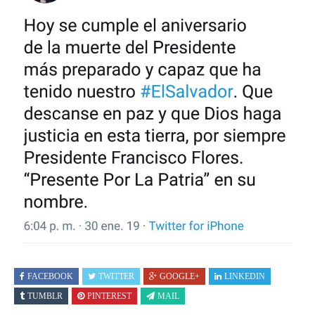
FACEBOOK
TWITTER
GOOGLE+
LINKEDIN
TUMBLR
PINTEREST
MAIL