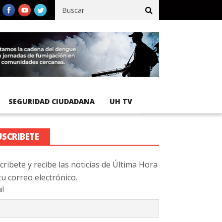
fico registra 92 % de avance en obras de terracería
Aeropuerto 
SEGURIDAD CIUDADANA
UH TV
USCRIBETE
cribete y recibe las noticias de Última Hora
tu correo electrónico.
il