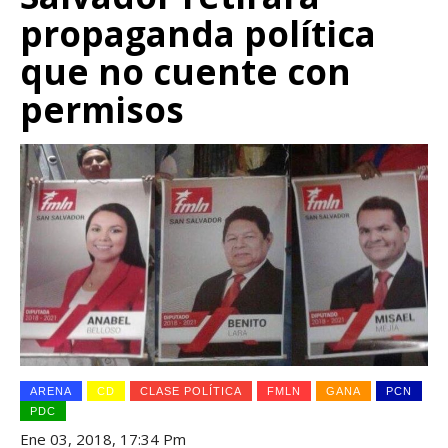
propaganda política
que no cuente con
permisos
ARENA
CD
CLASE POLÍTICA
FMLN
GANA
PCN
PDC
Ene 03, 2018, 17:34 Pm