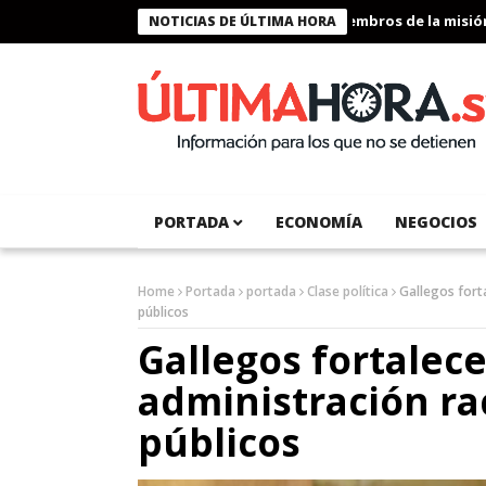
Presidente Bukele condecora a miembros de la misión hum
NOTICIAS DE ÚLTIMA HORA
PORTADA
ECONOMÍA
NEGOCIOS
Home
Portada
portada
Clase política
Gallegos fort
públicos
Gallegos fortalec
administración ra
públicos