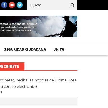
fico registra 92 % de avance en obras de terracería
Aeropuerto I
SEGURIDAD CIUDADANA
UH TV
USCRIBETE
cribete y recibe las noticias de Última Hora
tu correo electrónico.
il