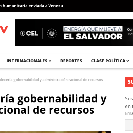
anitaria enviada a Venezuela
Aeropuerto Internacional del Pací
INTERNACIONALES
DEPORTES
CLASE POLÍTICA
alecería gobernabilidad y administración racional de recursos
S
ería gobernabilidad y
Sus
cional de recursos
en 
Ema