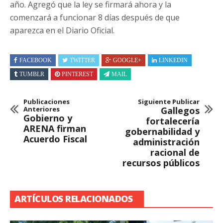
año. Agregó que la ley se firmará ahora y la
comenzará a funcionar 8 días después de que
aparezca en el Diario Oficial.
FACEBOOK
TWITTER
GOOGLE+
LINKEDIN
TUMBLR
PINTEREST
MAIL
Publicaciones
Siguiente Publicar
Anteriores
Gallegos
Gobierno y
fortalecería
ARENA firman
gobernabilidad y
Acuerdo Fiscal
administración
racional de
recursos públicos
ARTÍCULOS RELACIONADOS