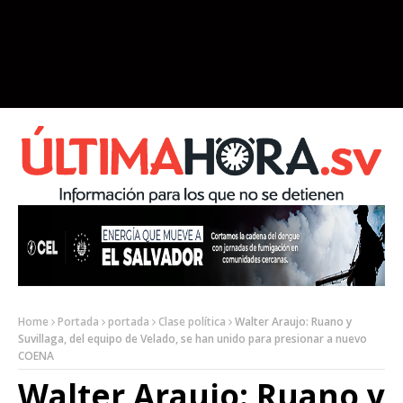
Home
Portada
portada
Clase política
Walter Araujo: Ruano y
Suvillaga, del equipo de Velado, se han unido para presionar a nuevo
COENA
Walter Araujo: Ruano y