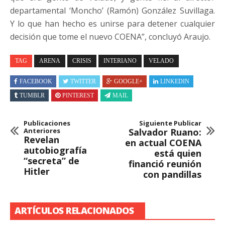
departamental ‘Moncho’ (Ramón) González Suvillaga.
Y lo que han hecho es unirse para detener cualquier
decisión que tome el nuevo COENA”, concluyó Araujo.
TAG
ARENA
CRISIS
INTERIANO
VELADO
FACEBOOK
TWITTER
GOOGLE+
LINKEDIN
TUMBLR
PINTEREST
MAIL
Publicaciones
Siguiente Publicar
Anteriores
Salvador Ruano:
Revelan
en actual COENA
autobiografía
está quien
“secreta” de
financió reunión
Hitler
con pandillas
ARTÍCULOS RELACIONADOS