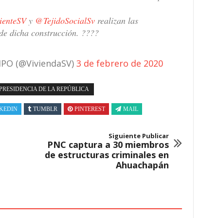
enteSV
y
@TejidoSocialSv
realizan las
de dicha construcción. ????️
IPO (@ViviendaSV)
3 de febrero de 2020
PRESIDENCIA DE LA REPÚBLICA
KEDIN
TUMBLR
PINTEREST
MAIL
Siguiente Publicar
PNC captura a 30 miembros
de estructuras criminales en
Ahuachapán