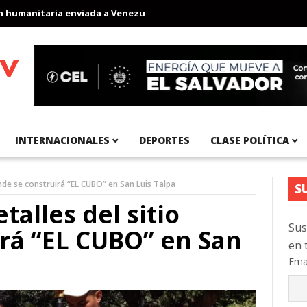
anitaria enviada a Venezuela
Aeropuerto Internacional del Pací
INTERNACIONALES
DEPORTES
CLASE POLÍTICA
onde se construirá “EL CUBO” en San Luis Talpa
S
talles del sitio
Sus
rá “EL CUBO” en San
en 
Ema