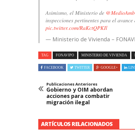
Asimismo, el Ministerio de
@MedioAmbi
inspecciones pertinentes para el avance 
pic.twitter.com/RaKctQPKIl
— Ministerio de Vivienda – FONAV
TAG
FONAVIPO
MINISTERIO DE VIVIENDA
FACEBOOK
TWITTER
GOOGLE+
LIN
Publicaciones Anteriores
Gobierno y OIM abordan
acciones para combatir
migración ilegal
ARTÍCULOS RELACIONADOS