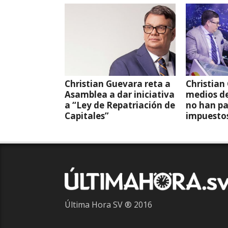
Christian Guevara reta a
Christian
Asamblea a dar iniciativa
medios d
a “Ley de Repatriación de
no han p
Capitales”
impuestos
Última Hora SV ® 2016