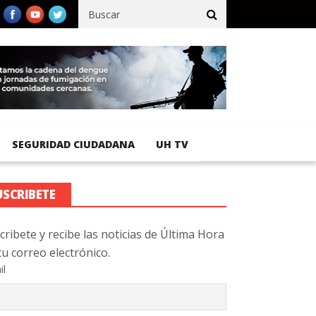
fico registra 92 % de avance en obras de terracería
Aeropuerto 
SEGURIDAD CIUDADANA
UH TV
USCRIBETE
cribete y recibe las noticias de Última Hora
tu correo electrónico.
il