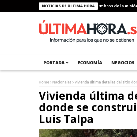
Presidente Bukele condecora a miembros de la misión hum
NOTICIAS DE ÚLTIMA HORA
PORTADA
ECONOMÍA
NEGOCIOS
Home
Nacionales
Vivienda última detalles del sitio d
Vivienda última de
donde se construi
Luis Talpa