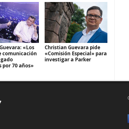
 Guevara: «Los
Christian Guevara pide
e comunicación
«Comisión Especial» para
agado
investigar a Parker
 por 70 años»