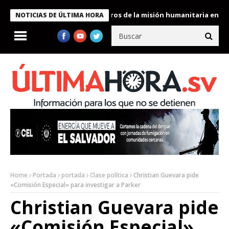
e Bukele condecora a miembros de la misión humanitaria enviada a
NOTICIAS DE ÚLTIMA HORA
Home
Portada
portada
Clase política
Christian Guevara pide
«Comisión Especial» para investigar a Parker
Christian Guevara pide
«Comisión Especial»