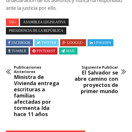
la declaración de los asesinos y nunca ha respondido
ante la justicia por ello.
TAG
ASAMBLEA LEGISLATIVA
PRESIDENCIA DE LA REPÚBLICA
FACEBOOK
TWITTER
GOOGLE+
LINKEDIN
TUMBLR
PINTEREST
MAIL
Publicaciones
Siguiente Publicar
Anteriores
El Salvador se
Ministra de
abre camino con
Vivienda entrega
proyectos de
escrituras a
primer mundo
familias
afectadas por
tormenta Ida
hace 11 años