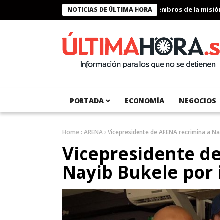
Presidente Bukele condecora a miembros de la misión hu
NOTICIAS DE ÚLTIMA HORA
PORTADA
ECONOMÍA
NEGOCIOS
Home
ARENA
Vicepresidente de ARENA recrimina a Nayi
Vicepresidente d
Nayib Bukele por i