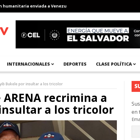
manitaria enviada a Venezuela
Aeropuerto Internacional del Pac
INTERNACIONALES
DEPORTES
CLASE POLÍTICA
b Bukele por insultar a los tricolor
S
e ARENA recrimina a
Sus
nsultar a los tricolor
en 
Ema