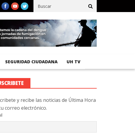
ífico registra 92 % de avance en obras de terracería
Aeropuerto 
SEGURIDAD CIUDADANA
UH TV
USCRIBETE
cribete y recibe las noticias de Última Hora
tu correo electrónico.
il