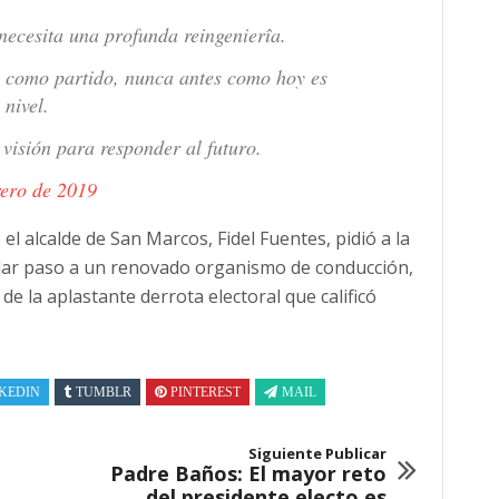
necesita una profunda reingenierîa.
o como partido, nunca antes como hoy es
 nivel.
 visión para responder al futuro.
rero de 2019
 el alcalde de San Marcos, Fidel Fuentes, pidió a la
y dar paso a un renovado organismo de conducción,
de la aplastante derrota electoral que calificó
KEDIN
TUMBLR
PINTEREST
MAIL
Siguiente Publicar
Padre Baños: El mayor reto
del presidente electo es