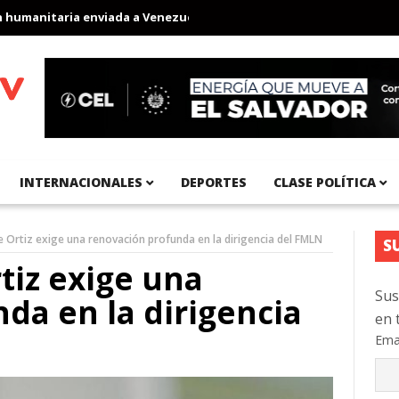
anitaria enviada a Venezuela
Aeropuerto Internacional del Pací
INTERNACIONALES
DEPORTES
CLASE POLÍTICA
e Ortiz exige una renovación profunda en la dirigencia del FMLN
S
tiz exige una
Sus
da en la dirigencia
en 
Ema