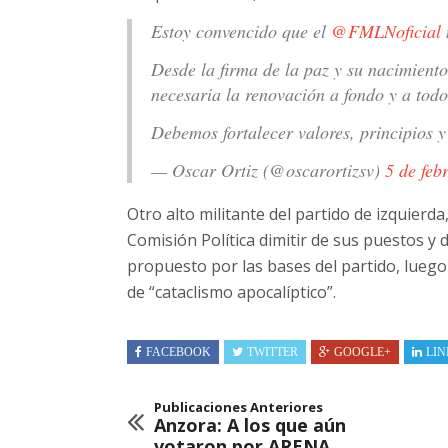
Estoy convencido que el
@FMLNoficial
Desde la firma de la paz y su nacimient
necesaria la renovación a fondo y a todo
Debemos fortalecer valores, principios y
— Oscar Ortiz (@oscarortizsv)
5 de feb
Otro alto militante del partido de izquierda,
Comisión Política dimitir de sus puestos 
propuesto por las bases del partido, luego 
de “cataclismo apocalíptico”.
FACEBOOK
TWITTER
GOOGLE+
LIN
Publicaciones Anteriores
Anzora: A los que aún
votaron por ARENA