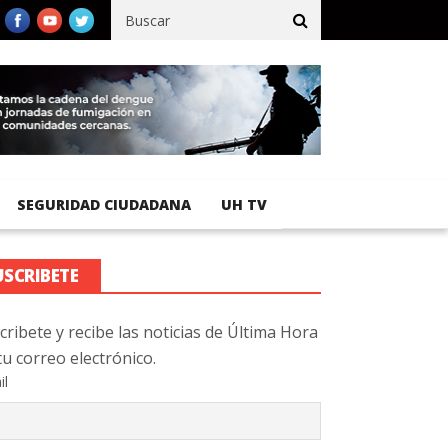
fico registra 92 % de avance en obras de terracería
Aeropuerto I
SEGURIDAD CIUDADANA
UH TV
USCRIBETE
cribete y recibe las noticias de Última Hora
tu correo electrónico.
il