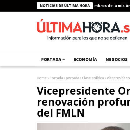
Presidente Bukele condecora a miembros de la misión hum
NOTICIAS DE ÚLTIMA HORA
PORTADA
ECONOMÍA
NEGOCIOS
Home
Portada
portada
Clase política
Vicepresident
Vicepresidente Or
renovación profun
del FMLN