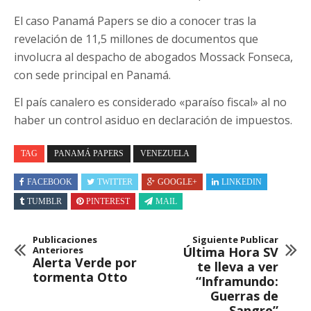
El caso Panamá Papers se dio a conocer tras la
revelación de 11,5 millones de documentos que
involucra al despacho de abogados Mossack Fonseca,
con sede principal en Panamá.
El país canalero es considerado «paraíso fiscal» al no
haber un control asiduo en declaración de impuestos.
TAG
PANAMÁ PAPERS
VENEZUELA
FACEBOOK
TWITTER
GOOGLE+
LINKEDIN
TUMBLR
PINTEREST
MAIL
Publicaciones
Siguiente Publicar
Anteriores
Última Hora SV
Alerta Verde por
te lleva a ver
tormenta Otto
“Inframundo:
Guerras de
Sangre”