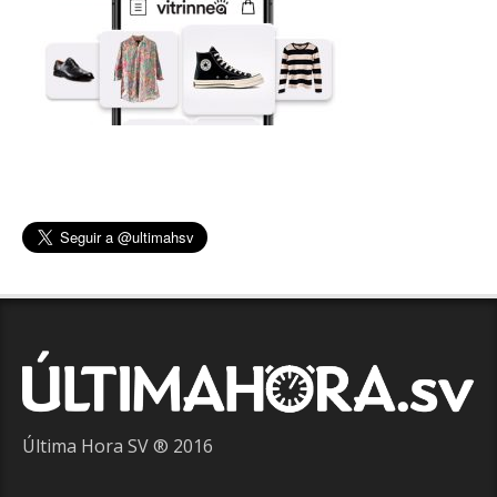
Última Hora SV ® 2016