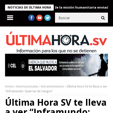
ele condecora a miembros de la misión humanitaria enviada a Ven
NOTICIAS DE ÚLTIMA HORA
Home
Internacionales
Entretenimiento
Última Hora SV te lleva a ver
“Inframundo: Guerras de Sangre”
Última Hora SV te lleva
a ver “Inframundo: