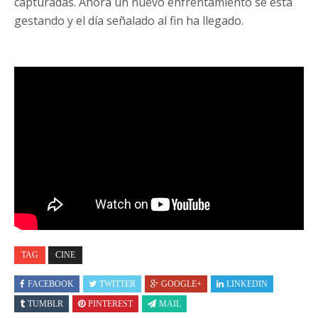
capturadas. Ahora un nuevo enfrentamiento se está
gestando y el día señalado al fin ha llegado.
TAG
CINE
FACEBOOK
TWITTER
GOOGLE+
LINKEDIN
TUMBLR
PINTEREST
MAIL