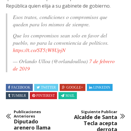
República quien elija a su gabinete de gobierno.
Esos tratos, condiciones o compromisos que
queden para los mismos de siempre.
Que los compromisos sean solo en favor del
pueblo, no para la conveniencia de políticos.
https://t.co/ST5zW8UpjN
— Orlando Ulloa (@orlandoulloa)
7 de febrero
de 2019
FACEBOOK
TWITTER
GOOGLE+
LINKEDIN
TUMBLR
PINTEREST
MAIL
Publicaciones
Siguiente Publicar
Anteriores
Alcalde de Santa
Diputado
Tecla acepta
arenero llama
derrota