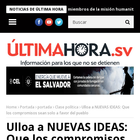
sidente Bukele condecora a miembros de la misión humanitaria en
NOTICIAS DE ÚLTIMA HORA
Home
Portada
portada
Clase política
Ulloa a NUEVAS IDEAS: Que
los compromisos sean solo a favor del pueblo
Ulloa a NUEVAS IDEAS:
Que los compromisos