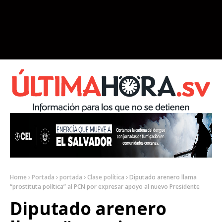
Home
Portada
portada
Clase política
Diputado arenero llama
“prostituta política” al PCN por expresar apoyo al nuevo Presidente
Diputado arenero