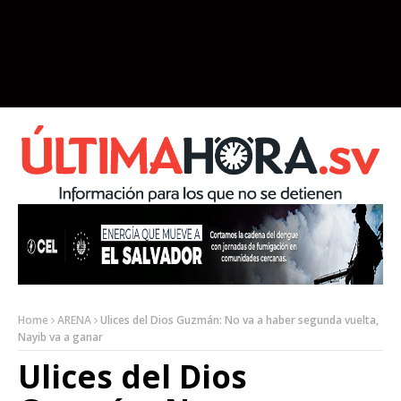
Home
ARENA
Ulices del Dios Guzmán: No va a haber segunda vuelta,
Nayib va a ganar
Ulices del Dios