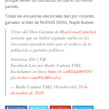
porque tienen un obstáculo, el cual es su mismo
partido.
Todas las encuestas electorales dan por rotundo
ganador al líder de NUEVAS IDEAS, Nayib Bukele.
Ulises del Dios Guzmán de
#LasCosasComoSon
sostiene que no habrá segunda vuelta en las
elecciones presidenciales por el rechazo de la
población a partidos políticos.
Sintoniza 104.1 FM
Facebook Live por Radio Cadena YSKL
Escúchanos en línea
https://t.co/KhZq0b05TO
pic.twitter.com/PdzM6vaJca
— Radio Cadena YSKL (@radioyskl)
29 de
diciembre de 2018
FACEBOOK
TWITTER
GOOGLE+
LINKEDIN