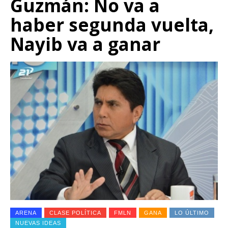
Guzmán: No va a
haber segunda vuelta,
Nayib va a ganar
ARENA
CLASE POLÍTICA
FMLN
GANA
LO ÚLTIMO
NUEVAS IDEAS