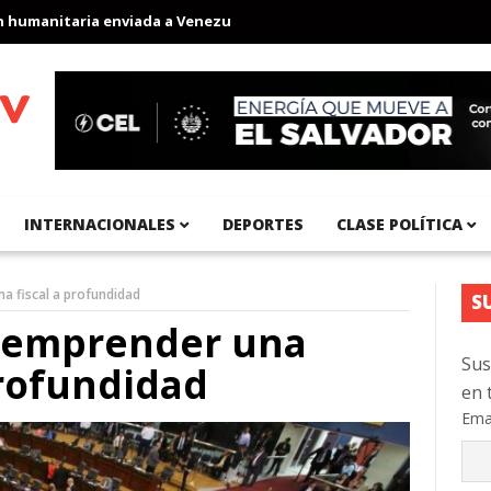
nitaria enviada a Venezuela
Aeropuerto Internacional del Pacíf
INTERNACIONALES
DEPORTES
CLASE POLÍTICA
a fiscal a profundidad
S
o emprender una
Sus
profundidad
en 
Ema