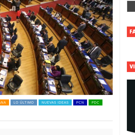
F
V
ANA
LO ÚLTIMO
NUEVAS IDEAS
PCN
PDC