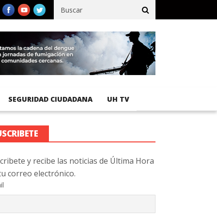
ico registra 92 % de avance en obras de terracería
Aeropuerto In
SEGURIDAD CIUDADANA
UH TV
USCRIBETE
cribete y recibe las noticias de Última Hora
tu correo electrónico.
il