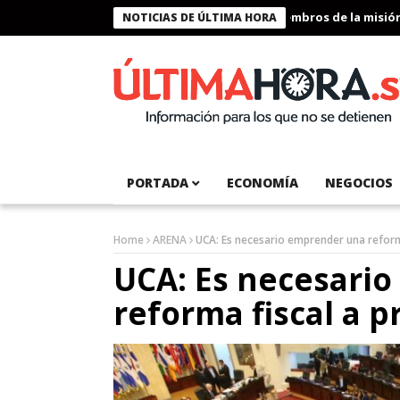
Presidente Bukele condecora a miembros de la misión huma
NOTICIAS DE ÚLTIMA HORA
PORTADA
ECONOMÍA
NEGOCIOS
Home
ARENA
UCA: Es necesario emprender una reform
UCA: Es necesari
reforma fiscal a 