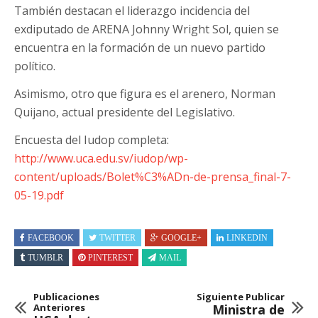
También destacan el liderazgo incidencia del
exdiputado de ARENA Johnny Wright Sol, quien se
encuentra en la formación de un nuevo partido
político.
Asimismo, otro que figura es el arenero, Norman
Quijano, actual presidente del Legislativo.
Encuesta del Iudop completa:
http://www.uca.edu.sv/iudop/wp-
content/uploads/Bolet%C3%ADn-de-prensa_final-7-
05-19.pdf
FACEBOOK
TWITTER
GOOGLE+
LINKEDIN
TUMBLR
PINTEREST
MAIL
Publicaciones
Siguiente Publicar
Anteriores
Ministra de