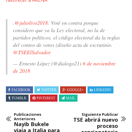
.
@juliolivo2018
: Voté en contra porque
considero que ya la Ley electoral, no la de
partidos políticos, el código electoral da la reglas
del conteo de votos (diseño acta de escrutinio.
@TSEElSalvador
— Ernesto López (@dialogo21)
6 de noviembre
de 2018
FACEBOOK
TWITTER
GOOGLE+
LINKEDIN
TUMBLR
PINTEREST
MAIL
Publicaciones
Siguiente Publicar
Anteriores
TSE abrirá nuevo
Nayib Bukele
proceso
viaja a Italia para