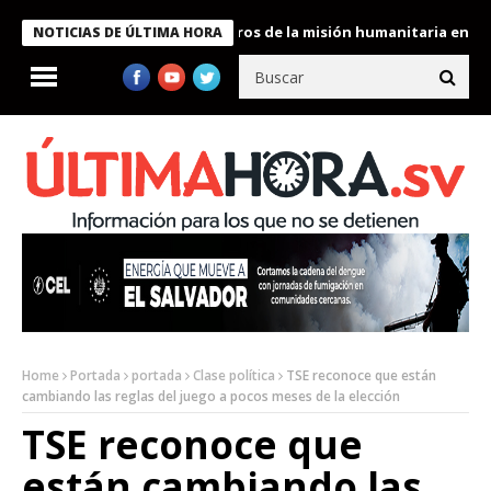
 Bukele condecora a miembros de la misión humanitaria enviada a
NOTICIAS DE ÚLTIMA HORA
Home
Portada
portada
Clase política
TSE reconoce que están
cambiando las reglas del juego a pocos meses de la elección
TSE reconoce que
están cambiando las