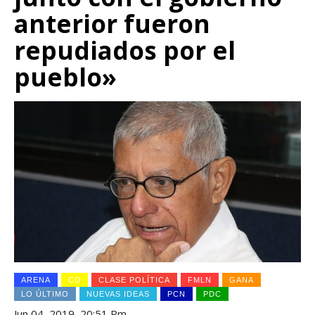
anterior fueron
repudiados por el
pueblo»
ARENA
CD
CLASE POLÍTICA
FMLN
GANA
LO ÚLTIMO
NUEVAS IDEAS
PCN
PDC
Jun 04, 2019, 20:51 Pm