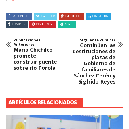
FACEBOOK
TWITTER
GOOGLE+
LINKEDIN
TUMBLR
PINTEREST
MAIL
Publicaciones
Siguiente Publicar
Anteriores
Continúan las
María Chichilco
destituciones de
promete
plazas de
construir puente
Gobierno de
sobre río Torola
familiares de
Sánchez Cerén y
Sigfrido Reyes
ARTÍCULOS RELACIONADOS