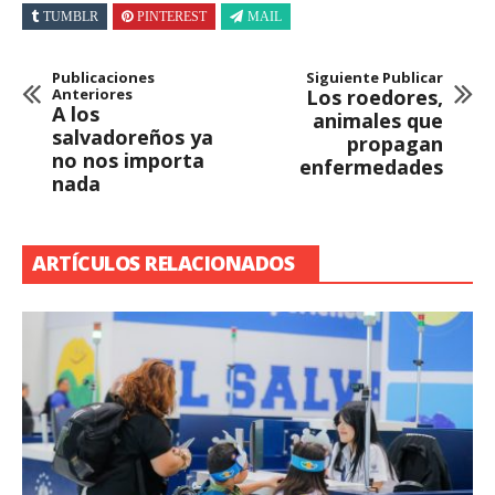
TUMBLR
PINTEREST
MAIL
Publicaciones
Siguiente Publicar
Anteriores
Los roedores,
A los
animales que
salvadoreños ya
propagan
no nos importa
enfermedades
nada
ARTÍCULOS RELACIONADOS