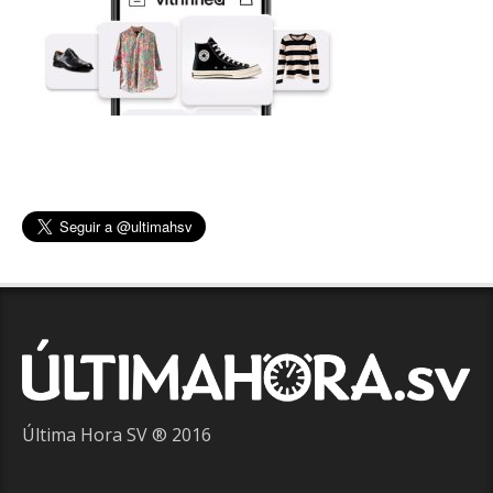
Última Hora SV ® 2016