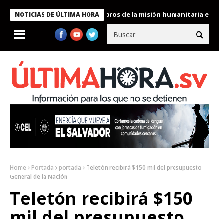
e Bukele condecora a miembros de la misión humanitaria enviada 
NOTICIAS DE ÚLTIMA HORA
Home
Portada
portada
Teletón recibirá $150 mil del presupuesto
General de la Nación
Teletón recibirá $150
mil del presupuesto