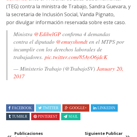
(TEG) contra la ministra de Trabajo, Sandra Guevara, y
la secretaria de Inclusión Social, Vanda Pignato,
por divulgar información reservada sobre este caso.
Ministra
@EdibelGP
confirma 4 demandas
contra el diputado
@emuyshondt
en el MTPS por
incumplir con los derechos laborales de
trabajadores.
pic.twitter.com/85AyO6jdcK
— Ministerio Trabajo (@TrabajoSV)
January 20,
2017
FACEBOOK
TWITTER
GOOGLE+
LINKEDIN
TUMBLR
PINTEREST
MAIL
Publicaciones
Siguiente Publicar