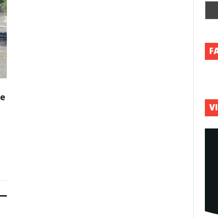
F
de
V