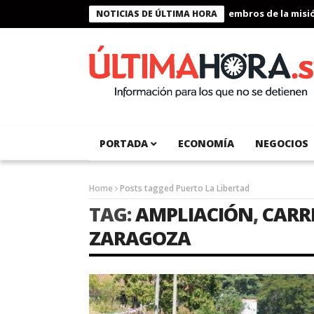
Presidente Bukele condecora a miembros de la misión
NOTICIAS DE ÚLTIMA HORA
PORTADA
ECONOMÍA
NEGOCIOS
Home
Posts tagged Puerto La Libertad
TAG:
AMPLIACIÓN
,
CARR
ZARAGOZA