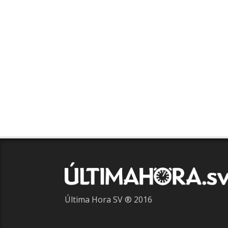
Última Hora SV ® 2016