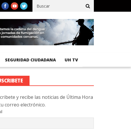
Pacífico registra 92 % de avance en obras de terracería
Aeropuer
SEGURIDAD CIUDADANA
UH TV
USCRIBETE
cribete y recibe las noticias de Última Hora
tu correo electrónico.
il