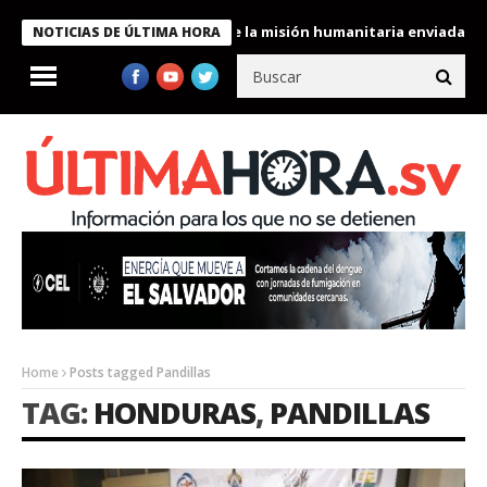
ondecora a miembros de la misión humanitaria enviada a Venezuel
NOTICIAS DE ÚLTIMA HORA
Home
Posts tagged Pandillas
TAG:
HONDURAS
,
PANDILLAS