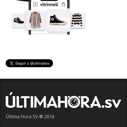
Última Hora SV ® 2016