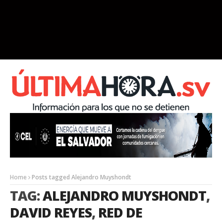
Home
Posts tagged Alejandro Muyshondt
TAG:
ALEJANDRO MUYSHONDT
,
DAVID REYES
,
RED DE