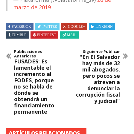
marzo de 2019
FACEBOOK
TWITTER
GOOGLE+
LINKEDIN
TUMBLR
PINTEREST
MAIL
Publicaciones
Siguiente Publicar
Anteriores
"En El Salvador
FUSADES: Es
hay más de 32
lamentable el
mil abogados,
incremento al
pero pocos se
FODES, porque
atreven a
no se habla de
denunciar la
dónde se
corrupción fiscal
obtendrá un
y judicial"
financiamiento
permanente
ARTÍCULOS RELACIONADOS