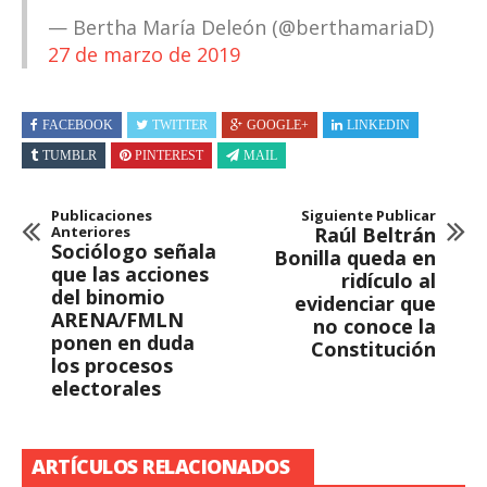
— Bertha María Deleón (@berthamariaD)
27 de marzo de 2019
FACEBOOK
TWITTER
GOOGLE+
LINKEDIN
TUMBLR
PINTEREST
MAIL
Publicaciones
Siguiente Publicar
Anteriores
Raúl Beltrán
Sociólogo señala
Bonilla queda en
que las acciones
ridículo al
del binomio
evidenciar que
ARENA/FMLN
no conoce la
ponen en duda
Constitución
los procesos
electorales
ARTÍCULOS RELACIONADOS