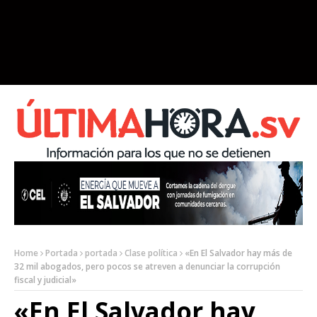
Home
Portada
portada
Clase política
«En El Salvador hay más de
32 mil abogados, pero pocos se atreven a denunciar la corrupción
fiscal y judicial»
«En El Salvador hay