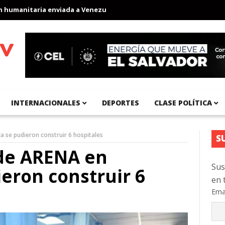
anitaria enviada a Venezuela
Aeropuerto Internacional del Pací
INTERNACIONALES
DEPORTES
CLASE POLÍTICA
 se pudieron construir 6 hospitales
S
 de ARENA en
Sus
eron construir 6
en 
Ema