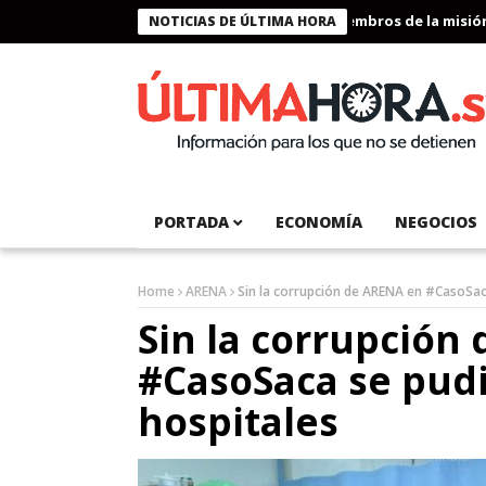
Presidente Bukele condecora a miembros de la misión hum
NOTICIAS DE ÚLTIMA HORA
PORTADA
ECONOMÍA
NEGOCIOS
Home
ARENA
Sin la corrupción de ARENA en #CasoSaca
Sin la corrupción
#CasoSaca se pudi
hospitales