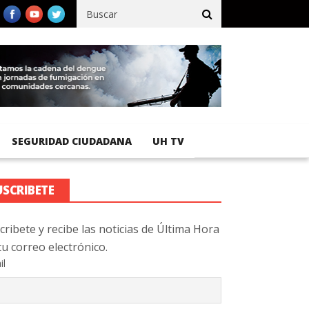
fico registra 92 % de avance en obras de terracería
Aeropuerto I
SEGURIDAD CIUDADANA
UH TV
USCRIBETE
cribete y recibe las noticias de Última Hora
tu correo electrónico.
il