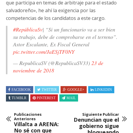
que participa en temas de arbitraje para el estado
salvadoreño», he ahí la exigencia por las
competencias de los candidatos a este cargo.
#RepúblicaSv
| “Si un funcionario va a ser bien
su trabajo, debe de comprobarse en el terreno”.
Astor Escalante, Ex Fiscal General
pic.twitter.com/JaESjTF0NY
— RepublicaSV (@RepublicaSV33)
23 de
noviembre de 2018
FACEBOOK
TWITTER
GOOGLE+
LINKEDIN
TUMBLR
PINTEREST
MAIL
Publicaciones
Siguiente Publicar
Anteriores
Denuncian que el
Villalta a ARENA:
gobierno sigue
No sé con que
bloqueando