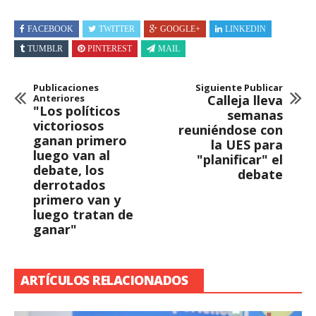
FACEBOOK
TWITTER
GOOGLE+
LINKEDIN
TUMBLR
PINTEREST
MAIL
Publicaciones
Siguiente Publicar
Anteriores
Calleja lleva
"Los políticos
semanas
victoriosos
reuniéndose con
ganan primero
la UES para
luego van al
"planificar" el
debate, los
debate
derrotados
primero van y
luego tratan de
ganar"
ARTÍCULOS RELACIONADOS