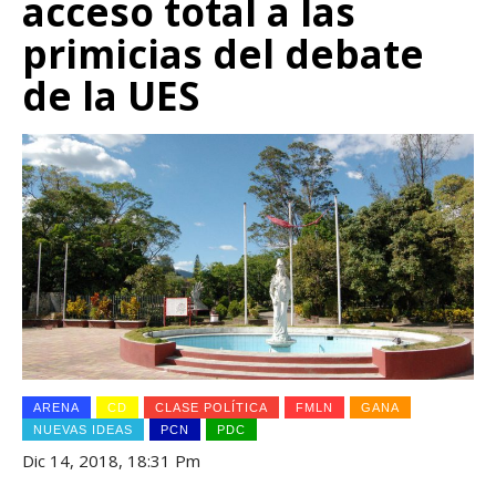
acceso total a las
primicias del debate
de la UES
ARENA
CD
CLASE POLÍTICA
FMLN
GANA
NUEVAS IDEAS
PCN
PDC
Dic 14, 2018, 18:31 Pm