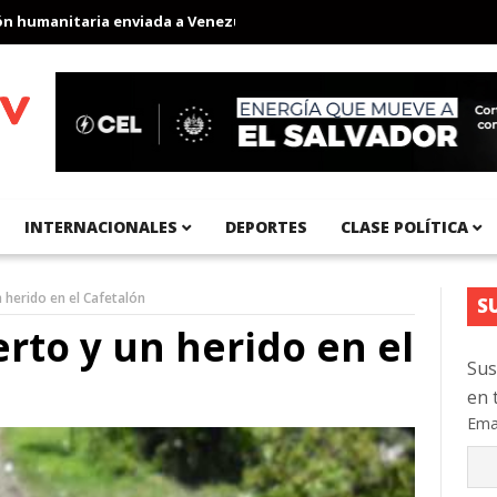
umanitaria enviada a Venezuela
Aeropuerto Internacional del Pa
INTERNACIONALES
DEPORTES
CLASE POLÍTICA
 herido en el Cafetalón
S
rto y un herido en el
Sus
en 
Ema