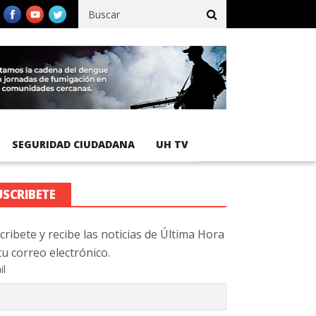
cífico registra 92 % de avance en obras de terracería
Aeropuerto
SEGURIDAD CIUDADANA
UH TV
USCRIBETE
cribete y recibe las noticias de Última Hora
tu correo electrónico.
il