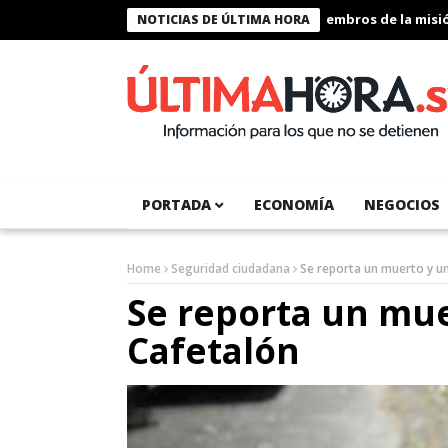
Presidente Bukele condecora a miembros de la misión h
NOTICIAS DE ÚLTIMA HORA
PORTADA
ECONOMÍA
NEGOCIOS
Home
Seguridad ciudadana
Se reporta un muerto y un
Se reporta un mue
Cafetalón