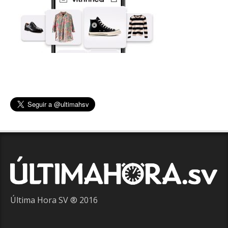
Última Hora SV ® 2016