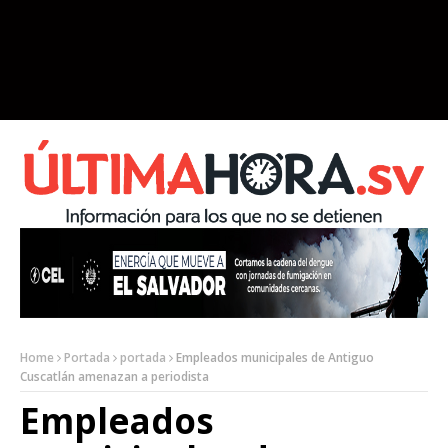
Home
Portada
portada
Empleados municipales de Antiguo
Cuscatlán amenazan a periodista
Empleados