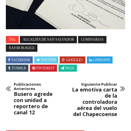
TAG
ALCALDÍA DE SAN SALVADOR
LUMINARIAS
NAYIB BUKELE
FACEBOOK
TWITTER
GOOGLE+
LINKEDIN
TUMBLR
PINTEREST
MAIL
Publicaciones
Siguiente Publicar
Anteriores
La emotiva carta
Busero agrede
de la
con unidad a
controladora
reportero de
aérea del vuelo
canal 12
del Chapecoense