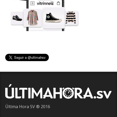
Última Hora SV ® 2016