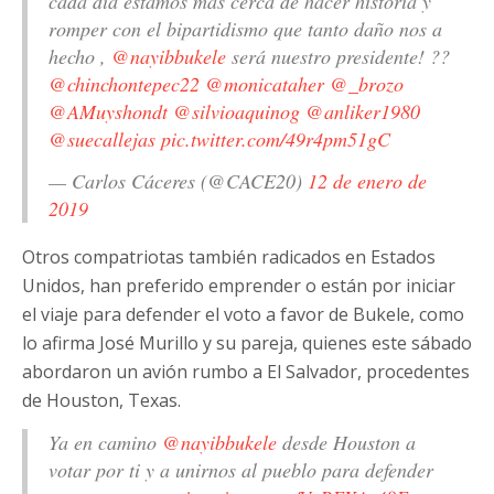
cada día estamos más cerca de hacer historia y
romper con el bipartidismo que tanto daño nos a
hecho ,
@nayibbukele
será nuestro presidente! ??
@chinchontepec22
@monicataher
@_brozo
@AMuyshondt
@silvioaquinog
@anliker1980
@suecallejas
pic.twitter.com/49r4pm51gC
— Carlos Cáceres (@CACE20)
12 de enero de
2019
Otros compatriotas también radicados en Estados
Unidos, han preferido emprender o están por iniciar
el viaje para defender el voto a favor de Bukele, como
lo afirma José Murillo y su pareja, quienes este sábado
abordaron un avión rumbo a El Salvador, procedentes
de Houston, Texas.
Ya en camino
@nayibbukele
desde Houston a
votar por ti y a unirnos al pueblo para defender