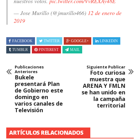
nuestros votos.
pic.twitter.com/VvREXAy48E
— Jose Murillo (@jmurillo466)
12 de enero de
2019
FACEBOOK
TWITTER
GOOGLE+
LINKEDIN
TUMBLR
PINTEREST
MAIL
Publicaciones
Siguiente Publicar
Anteriores
Foto curiosa
Bukele
muestra que
presentará Plan
ARENA Y FMLN
de Gobierno este
se han unido en
domingo en
la campaña
varios canales de
territorial
Televisión
ARTÍCULOS RELACIONADOS