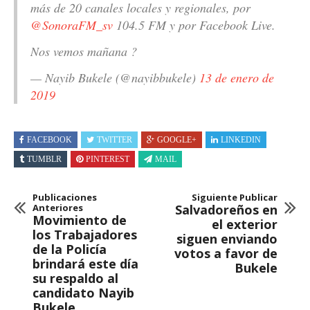
más de 20 canales locales y regionales, por
@SonoraFM_sv
104.5 FM y por Facebook Live.
Nos vemos mañana ?
— Nayib Bukele (@nayibbukele)
13 de enero de
2019
FACEBOOK
TWITTER
GOOGLE+
LINKEDIN
TUMBLR
PINTEREST
MAIL
Publicaciones
Siguiente Publicar
Anteriores
Salvadoreños en
Movimiento de
el exterior
los Trabajadores
siguen enviando
de la Policía
votos a favor de
brindará este día
Bukele
su respaldo al
candidato Nayib
Bukele