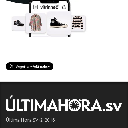
Última Hora SV ® 2016