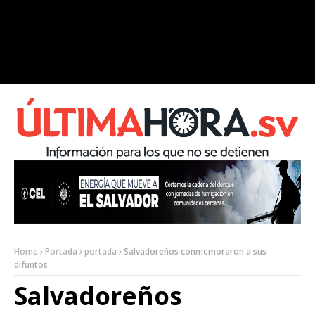
Home
Portada
portada
Salvadoreños conmemoraron a sus
difuntos
Salvadoreños