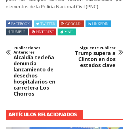
elementos de la Policía Nacional Civil (PNC).
FACEBOOK
TWITTER
GOOGLE+
LINKEDIN
TUMBLR
PINTEREST
MAIL
Publicaciones
Siguiente Publicar
Anteriores
Trump supera a
Alcaldía tecleña
Clinton en dos
denuncia
estados clave
lanzamiento de
desechos
hospitalarios en
carretera Los
Chorros
ARTÍCULOS RELACIONADOS