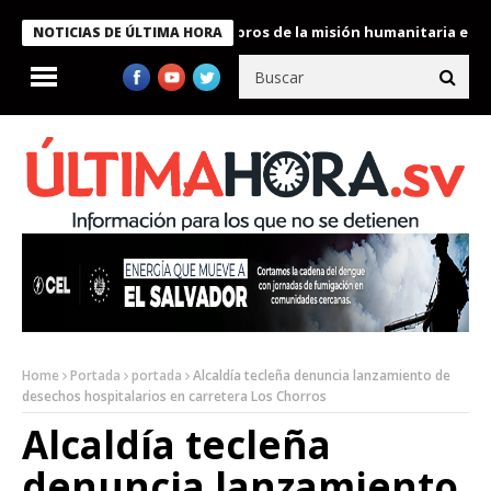
te Bukele condecora a miembros de la misión humanitaria enviada
NOTICIAS DE ÚLTIMA HORA
Home
Portada
portada
Alcaldía tecleña denuncia lanzamiento de
desechos hospitalarios en carretera Los Chorros
Alcaldía tecleña
denuncia lanzamiento