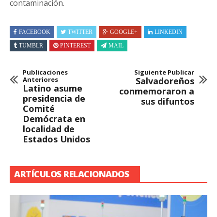
contaminación.
FACEBOOK
TWITTER
GOOGLE+
LINKEDIN
TUMBLR
PINTEREST
MAIL
Publicaciones
Siguiente Publicar
Anteriores
Salvadoreños
Latino asume
conmemoraron a
presidencia de
sus difuntos
Comité
Demócrata en
localidad de
Estados Unidos
ARTÍCULOS RELACIONADOS