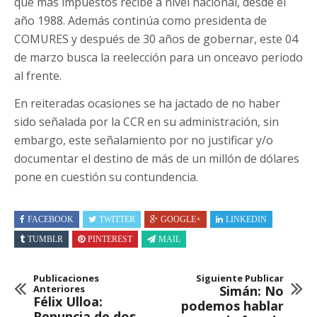
que más impuestos recibe a nivel nacional, desde el
año 1988. Además continúa como presidenta de
COMURES y después de 30 años de gobernar, este 04
de marzo busca la reelección para un onceavo periodo
al frente.
En reiteradas ocasiones se ha jactado de no haber
sido señalada por la CCR en su administración, sin
embargo, este señalamiento por no justificar y/o
documentar el destino de más de un millón de dólares
pone en cuestión su contundencia.
FACEBOOK
TWITTER
GOOGLE+
LINKEDIN
TUMBLR
PINTEREST
MAIL
Publicaciones
Siguiente Publicar
Anteriores
Simán: No
Félix Ulloa:
podemos hablar
Renuncia de dos